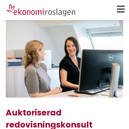
Tjänster
Om oss
Deklaration
Karriär
Redovisning
Löner
Kontakt
Analys & Rådgivning
Hem
Bokslut och skatt
Auktoriserad
redovisningskonsult