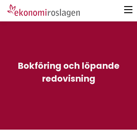
Tjänster
Om oss
Deklaration
Karriär
Redovisning
Bokföring och löpande
Löner
Kontakt
redovisning
Analys & Rådgivning
Hem
Bokslut och skatt